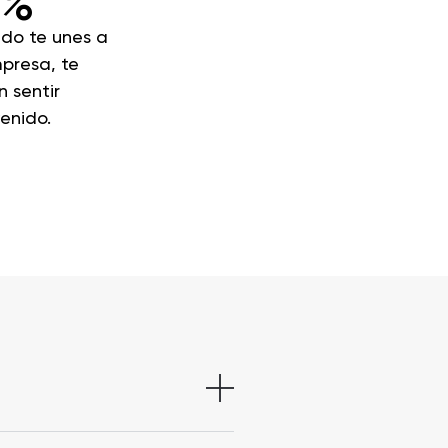
1%
do te unes a
presa, te
 sentir
enido.