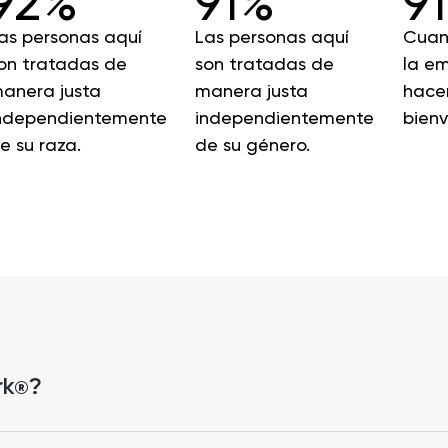
92%
91%
9
as personas aquí
Las personas aquí
Cuan
on tratadas de
son tratadas de
la em
anera justa
manera justa
hacen
ndependientemente
independientemente
bienv
e su raza.
de su género.
rk
?
®