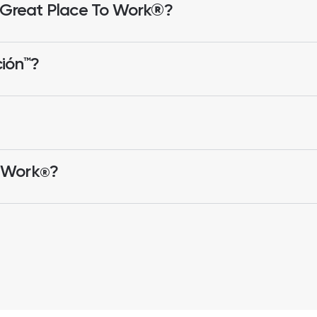
e Great Place To Work®?
ción™?
 Work
?
®