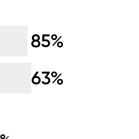
85%
63%