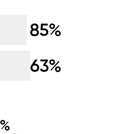
85%
63%
1%