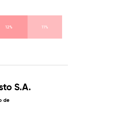
12%
11%
sto S.A.
o de