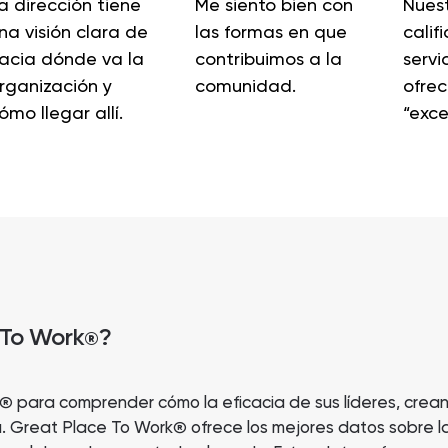
a dirección tiene
Me siento bien con
Nuest
na visión clara de
las formas en que
calif
acia dónde va la
contribuimos a la
servi
rganización y
comunidad.
ofre
ómo llegar allí.
“exce
 To Work
?
®
para comprender cómo la eficacia de sus líderes, crea
®
. Great Place To Work
ofrece los mejores datos sobre l
®