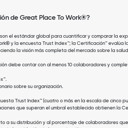
ación de Great Place To Work®?
 son el estándar global para cuantificar y comparar la exp
k® y la encuesta Trust Index™; la Certificación™ evalúa l
eciendo la visión más completa del mercado sobre la salud
zación debe contar con al menos 10 colaboradores y compl
x™.
onario sobre su organización.
cuesta Trust Index™ (cuatro o más en la escala de cinco 
aciones que superan el umbral establecido obtienen la Cer
cto a su distribución y al porcentaje de colaboradores qu