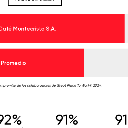
Café Montecristo S.A.
 Promedio
ompromiso de los colaboradores de Great Place To Work® 2024.
92%
91%
9