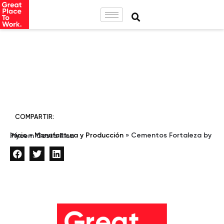
COMPARTIR:
Inicio
»
Manufactura y Producción
»
Cementos Fortaleza by Plycem Costa Rica