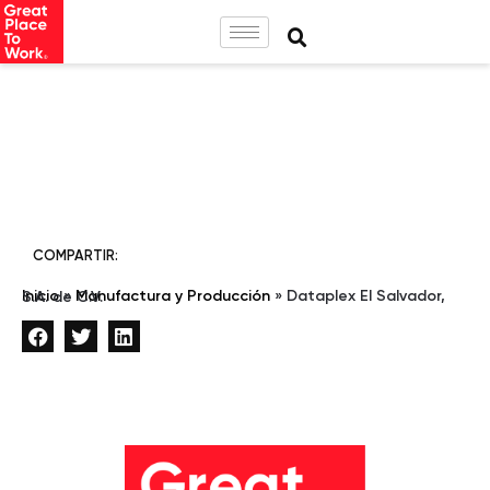
COMPARTIR:
Inicio
»
Manufactura y Producción
»
Dataplex El Salvador, S.A. de C.V.