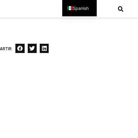
Spanish
English
ARTIR: