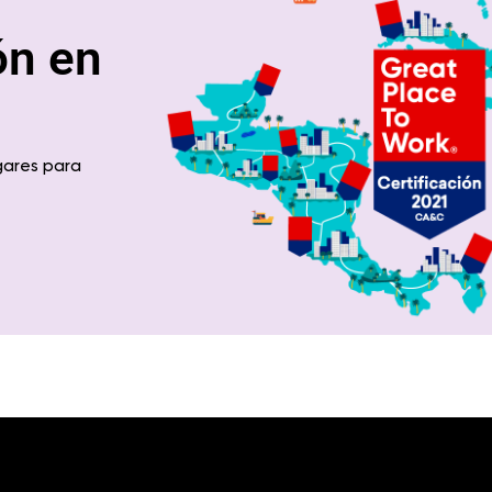
ón en
gares para