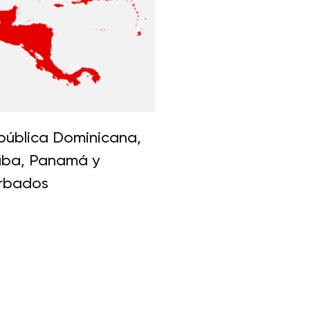
pública Dominicana,
uba, Panamá y
rbados