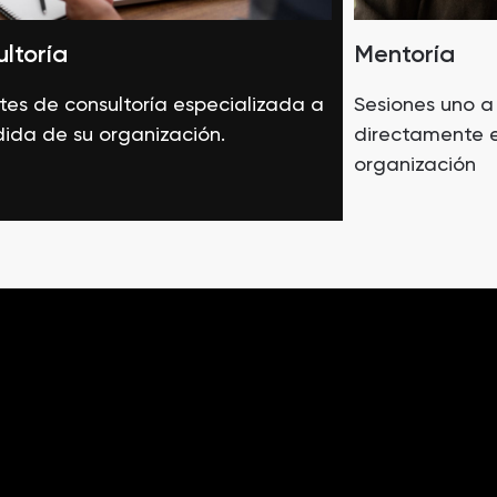
ltoría
Mentoría
es de consultoría especializada a
Sesiones uno a
ida de su organización.
directamente e
organización