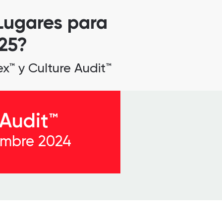
 Lugares para
25?
ex™ y Culture Audit™
 Audit™
embre 2024