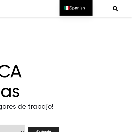
Spanish
English
CA
das
gares de trabajo!