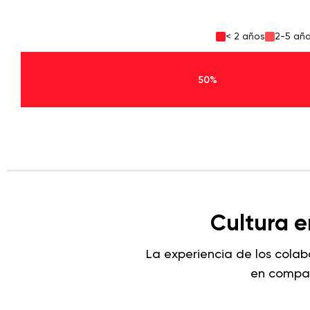
< 2 años
2-5 añ
50%
Cultura 
La experiencia de los cola
en compar