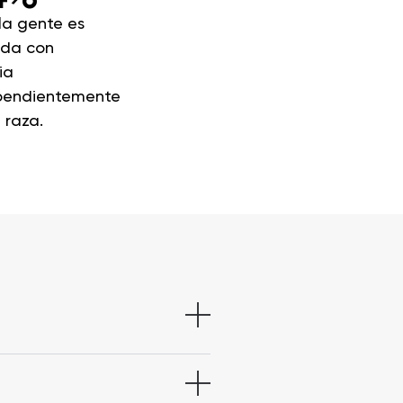
la gente es
ada con
ia
pendientemente
 raza.