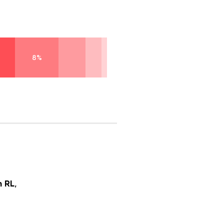
8%
 RL
,