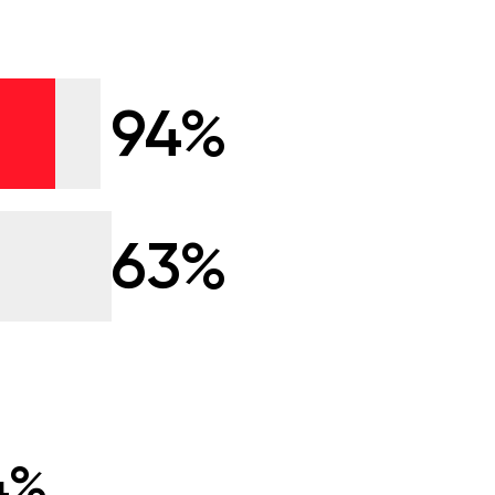
94%
63%
4%