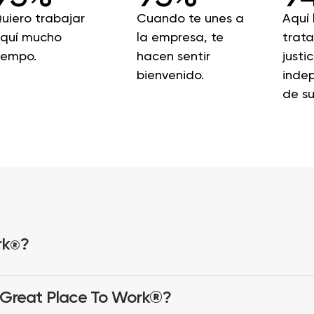
uiero trabajar
Cuando te unes a
Aquí 
quí mucho
la empresa, te
trat
iempo.
hacen sentir
justic
bienvenido.
inde
de su
rk
?
®
e Great Place To Work®?