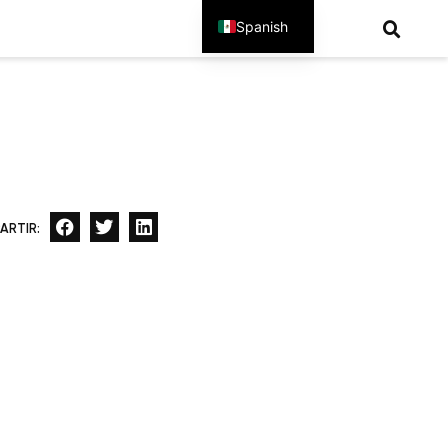
Spanish
English
ARTIR: