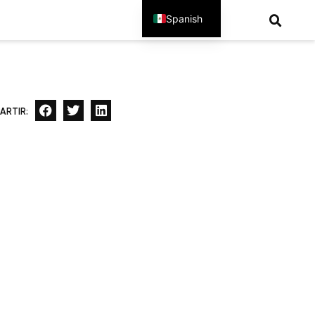
Spanish
English
ARTIR: