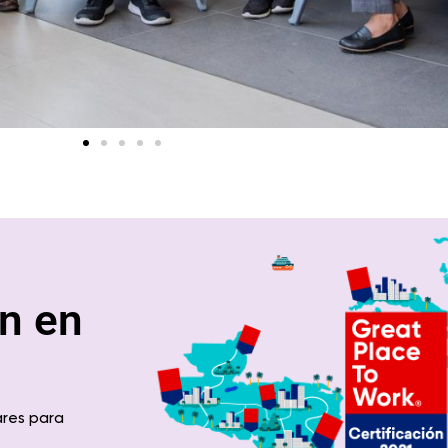
n en
ares para