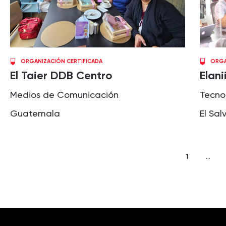
ORGANIZACIÓN CERTIFICADA
ORGA
El Taier DDB Centro
Elani
Medios de Comunicación
Tecno
Guatemala
El Sal
1
…