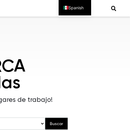
Spanish
English
RCA
das
gares de trabajo!
Buscar