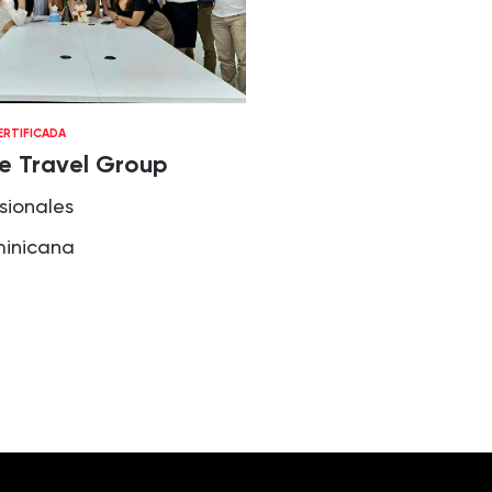
RTIFICADA
re Travel Group
esionales
minicana