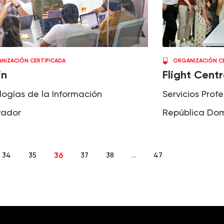
NIZACIÓN CERTIFICADA
ORGANIZACIÓN CE
in
Flight Cent
logías de la Información
Servicios Prof
vador
República Do
34
35
36
37
38
…
47