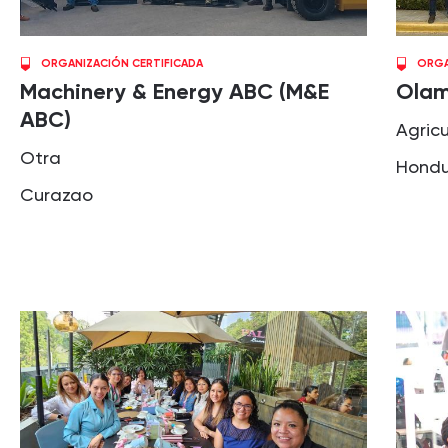
ORGANIZACIÓN CERTIFICADA
ORGA
Machinery & Energy ABC (M&E
Olam
ABC)
Agricu
Otra
Hondu
Curazao