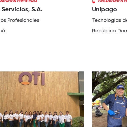
NIZACIÓN CERTIFICADA
ORGANIZACIÓN CE
Servicios, S.A.
Unipago
ios Profesionales
Tecnologías d
má
República Do