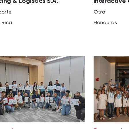
ing & Logistics S.A.
Interactive
porte
Otra
 Rica
Honduras