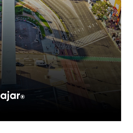
ajar
®