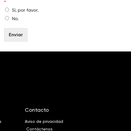
*
e
o
Sí, por favor.
*
l
a
No.
b
o
Enviar
r
a
d
o
r
e
s
*
Contacto
s
Aviso de privacidad
Contáctenos