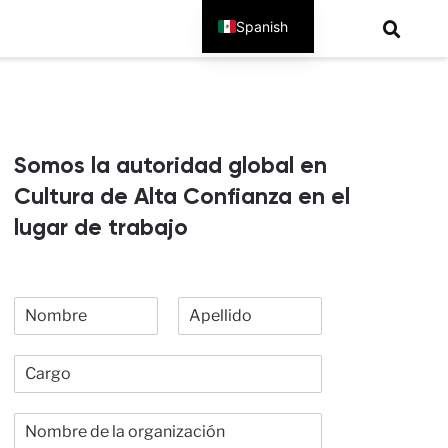
Spanish
English
Somos la autoridad global en
Cultura de Alta Confianza en el
lugar de trabajo
N
o
N
A
m
o
p
C
b
m
e
a
r
b
l
r
e
r
l
N
e
g
i
c
d
o
o
o