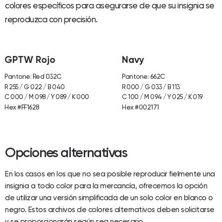
colores específicos para asegurarse de que su insignia se
reproduzca con precisión.
GPTW Rojo
Navy
Pantone: Red 032C
Pantone: 662C
R 255 / G 022 / B 040
R 000 / G 033 / B 113
C 000 / M 098 / Y 089 / K 000
C 100 / M 094 / Y 025 / K 019
Hex #FF1628
Hex #002171
Opciones alternativas
En los casos en los que no sea posible reproducir fielmente una
insignia a todo color para la mercancía, ofrecemos la opción
de utilizar una versión simplificada de un solo color en blanco o
negro. Estos archivos de colores alternativos deben solicitarse
y se proporcionarán según sea necesario.