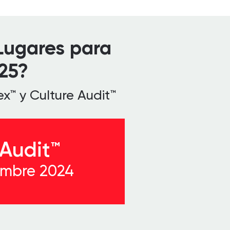
 Lugares para
25?
ex™ y Culture Audit™
 Audit™
embre 2024