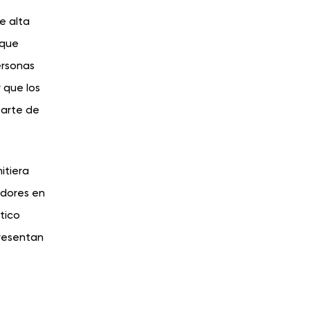
e alta
 que
ersonas
 que los
parte de
itiera
adores en
tico
resentan