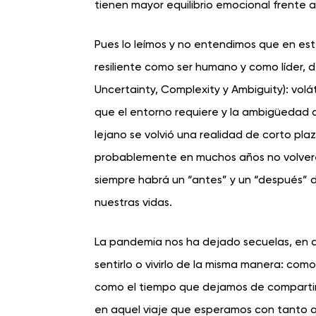
tienen mayor equilibrio emocional frente a
Pues lo leímos y no entendimos que en es
resiliente como ser humano y como líder, de
Uncertainty, Complexity y Ambiguity): volá
que el entorno requiere y la ambigüedad 
lejano se volvió una realidad de corto pl
probablemente en muchos años no volveremo
siempre habrá un “antes” y un “después” 
nuestras vidas.
La pandemia nos ha dejado secuelas, en d
sentirlo o vivirlo de la misma manera: com
como el tiempo que dejamos de compartir
en aquel viaje que esperamos con tanto a