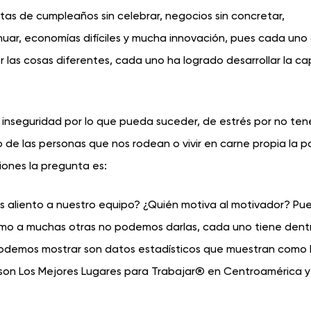
stas de cumpleaños sin celebrar, negocios sin concretar,
ar, economías difíciles y mucha innovación, pues cada uno
las cosas diferentes, cada uno ha logrado desarrollar la c
 inseguridad por lo que pueda suceder, de estrés por no tene
to de las personas que nos rodean o vivir en carne propia la p
iones la pregunta es:
iento a nuestro equipo? ¿Quién motiva al motivador? Pue
omo a muchas otras no podemos darlas, cada uno tiene dent
i podemos mostrar son datos estadísticos que muestran como 
son Los Mejores Lugares para Trabajar® en Centroamérica y 