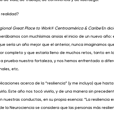
 realidad?
egional Great Place to Work® Centroamérica & Caribe
En dic
perábamos con muchísimas ansias el inicio de un nuevo año: 
e sería un año mejor que el anterior, nunca imaginamos qu
or completo y que estaría lleno de muchos retos, tanto en l
 a prueba nuestra fortaleza, y nos hemos enfrentado a dife
nales, etc.
caciones acerca de la “resiliencia” (y me incluyo) que hasta
irlo. Este año nos tocó vivirlo, y de una manera sin precedent
 nuestras conductas, en su propia esencia: “La resiliencia es
e la Neurociencia se considera que las personas más resilie