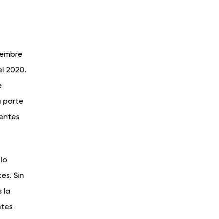
iembre
el 2020.
e
a parte
rentes
 lo
es. Sin
 la
ntes