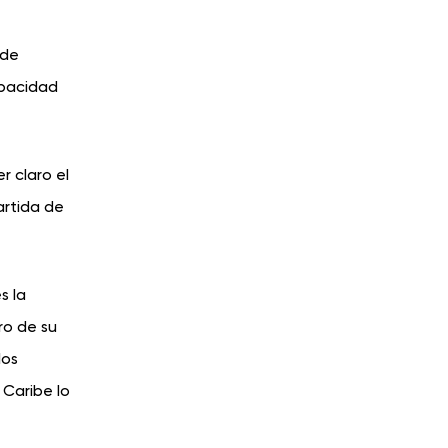
 de
apacidad
r claro el
artida de
s la
ro de su
los
Caribe lo