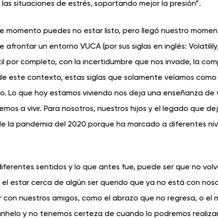
 las situaciones de estrés, soportando mejor la presión”.
te momento puedes no estar listo, pero llegó nuestro momen
 afrontar un entorno VUCA (por sus siglas en inglés: Volatilily
til por completo, con la incertidumbre que nos invade, la com
de este contexto, estas siglas que solamente veíamos como 
azo. Lo que hoy estamos viviendo nos deja una enseñanza de
s a vivir. Para nosotros, nuestros hijos y el legado que de
de la pandemia del 2020 porque ha marcado a diferentes niv
iferentes sentidos y lo que antes fue, puede ser que no vol
o el estar cerca de algún ser querido que ya no está con noso
 con nuestros amigos, como el abrazo que no regresa, o e
nhelo y no tenemos certeza de cuando lo podremos realizar