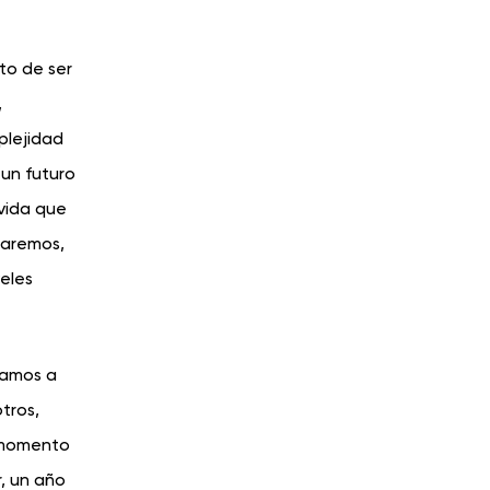
to de ser
,
plejidad
un futuro
 vida que
jaremos,
eles
vamos a
tros,
l momento
, un año