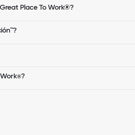
e Great Place To Work®?
ción™?
 Work
?
®