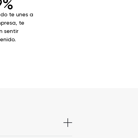
9%
do te unes a
presa, te
 sentir
enido.