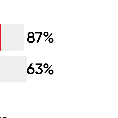
87%
63%