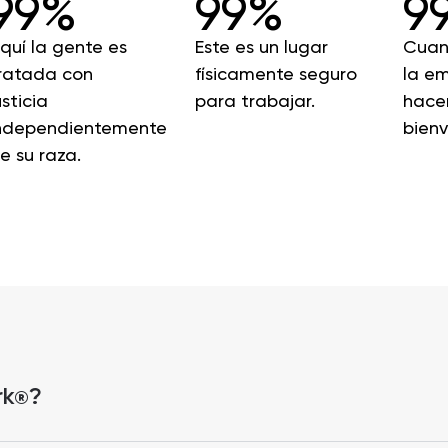
99%
99%
9
quí la gente es
Este es un lugar
Cuan
ratada con
físicamente seguro
la em
usticia
para trabajar.
hacen
ndependientemente
bienv
e su raza.
rk
?
®