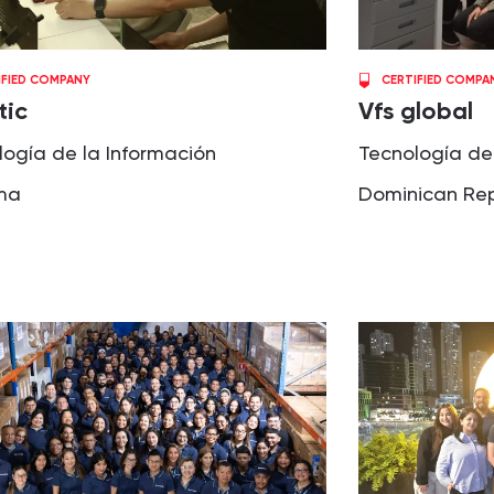
IFIED COMPANY
CERTIFIED COMPA
tic
Vfs global
logía de la Información
Tecnología de
ma
Dominican Rep