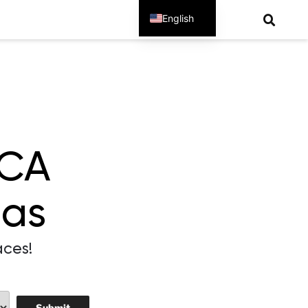
English
Spanish
CA
das
aces!