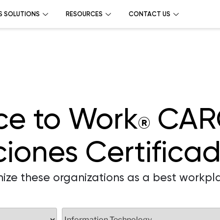
S SOLUTIONS
RESOURCES
CONTACT US
ce to Work
CAR
®
iones Certifica
ize these organizations as a best workpl