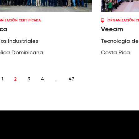
NIZACIÓN CERTIFICADA
ORGANIZACIÓN CE
ca
Veeam
ios Industriales
Tecnología de
lica Dominicana
Costa Rica
1
2
3
4
…
47