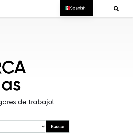
Spanish
English
RCA
das
gares de trabajo!
Buscar