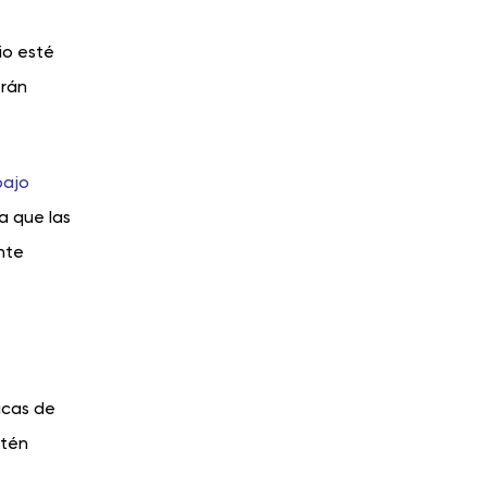
io esté
erán
bajo
a que las
nte
icas de
stén