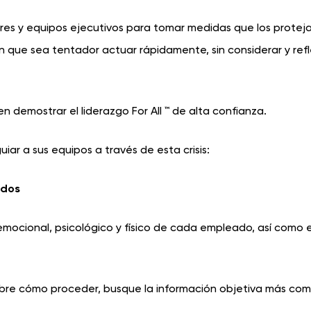
es y equipos ejecutivos para tomar medidas que los proteja
en que sea tentador actuar rápidamente, sin considerar y ref
n demostrar el liderazgo For All ™ de alta confianza.
ar a sus equipos a través de esta crisis:
odos
r emocional, psicológico y físico de cada empleado, así como e
sobre cómo proceder, busque la información objetiva más co