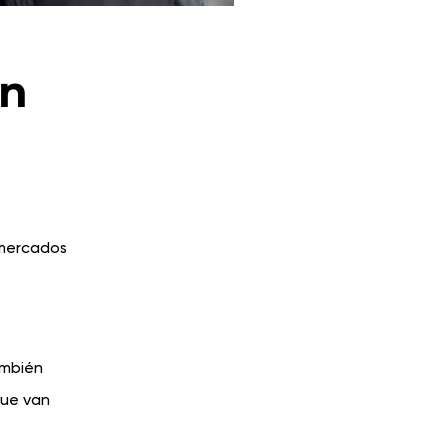
en
 mercados
ambién
que van