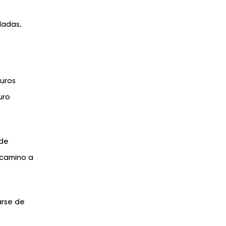
dadas.
guros
uro
 de
 camino a
arse de