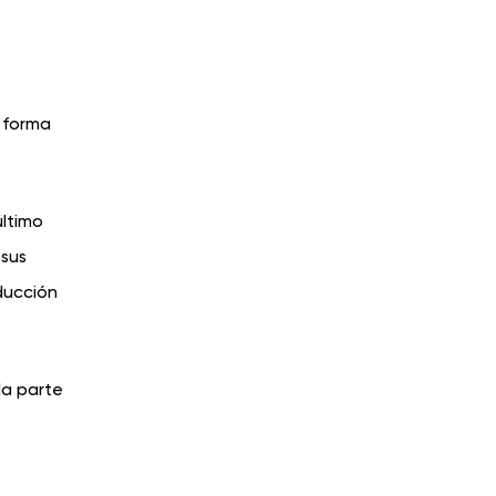
e forma
último
 sus
ducción
la parte