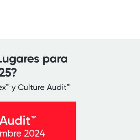
 Lugares para
25?
ex™ y Culture Audit™
 Audit™
embre 2024