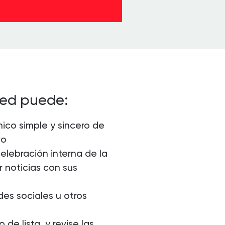
ted puede:
ico simple y sincero de
vo
celebración interna de la
 noticias con sus
es sociales u otros
 de lista y revise las