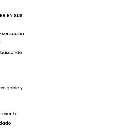
ER EN SUS
e sensación
y
es buscando
amigable y
ocimiento
idado