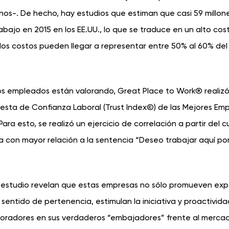
os-. De hecho, hay estudios que estiman que casi 59 millon
jo en 2015 en los EE.UU., lo que se traduce en un alto cost
 los costos pueden llegar a representar entre 50% al 60% del 
 los empleados están valorando, Great Place to Work® realiz
cuesta de Confianza Laboral (Trust Index©) de las Mejores Em
ra esto, se realizó un ejercicio de correlación a partir del c
a con mayor relación a la sentencia “Deseo trabajar aquí por
l estudio revelan que estas empresas no sólo promueven exp
entido de pertenencia, estimulan la iniciativa y proactivida
aboradores en sus verdaderos “embajadores” frente al merca