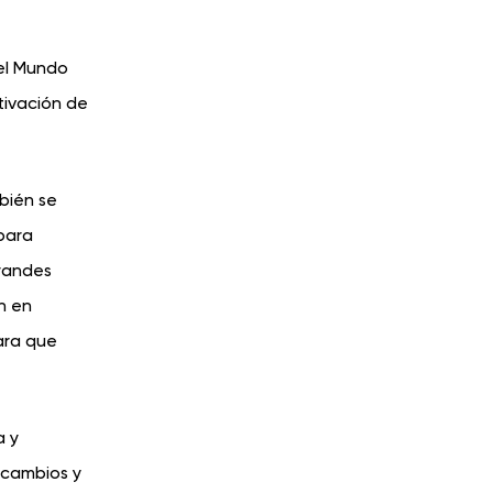
 el Mundo
tivación de
bién se
para
grandes
n en
ara que
a y
 cambios y