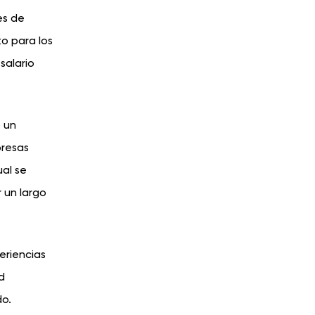
es de
o para los
salario
ó un
presas
ual se
 un largo
eriencias
d
do.