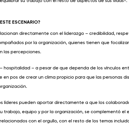
equilibrar su trabajo con el resto de aspectos de sus vidas-.
 ESTE ESCENARIO?
acionan directamente con el liderazgo – credibilidad, respe
acompañados por la organización, quienes tienen que focaliza
n las percepciones.
 – hospitalidad – a pesar de que dependa de los vínculos ent
e en pos de crear un clima propicio para que las personas di
organización.
los líderes pueden aportar directamente a que los colaborad
su trabajo, equipo y por la organización, se complementó el 
relacionados con el orgullo, con el resto de los temas incluid