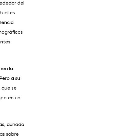
rededor del
tual es
lencia
mográficos
entes
nen la
Pero a su
l que se
mpo en un
cas, aunado
tas sobre