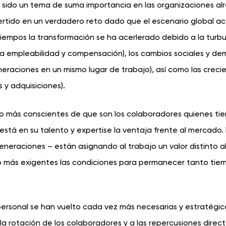
 sido un tema de suma importancia en las organizaciones al
rtido en un verdadero reto dado que el escenario global ac
tiempos la transformación se ha acerlerado debido a la turbu
 empleabilidad y compensación), los cambios sociales y de
eneraciones en un mismo lugar de trabajo), así como las creci
 y adquisiciones).
lto más conscientes de que son los colaboradores quienes tie
está en su talento y expertise la ventaja frente al mercado. 
eneraciones – están asignando al trabajo un valor distinto a
o más exigentes las condiciones para permanecer tanto tie
e personal se han vuelto cada vez más necesarias y estratégi
y la rotación de los colaboradores y a las repercusiones direc