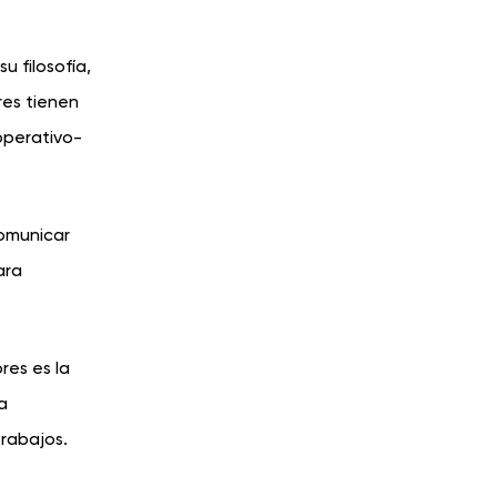
u filosofía,
res tienen
operativo-
comunicar
ara
es es la
a
trabajos.