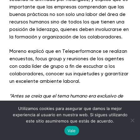
importante que las empresas comprendan que las
buenas prácticas no son solo una labor del área de
recursos humanos sino de todos los que tienen una
posición de liderazgo, quienes deben involucrarse en
la formación y organización de los colaboradores.
Moreno explicó que en Teleperformance se realizan
encuestas, focus group y reuniones de los agentes
con cada líder de grupo a fin de escuchar a los
colaboradores, conocer sus inquietudes y garantizar
un excelente ambiente laboral.
“Antes se creía que el tema humano era exclusivo de
recursos humanos como departamento, y nosotros
Utilizamos cookies para asegurar que damos la mejor
rompimos ese paradigma como muchas otras empresas
experiencia al usuario en nuestra web. Si sigues utilizando
exitosas lo han hecho y ahora el centraje de la
este sitio asumiremos que estás de acuerdo.
English
responsabilidad sobre la gente es de los líderes, de los
Vale
Spanish
que dirigen, obviamente recursos humanos da