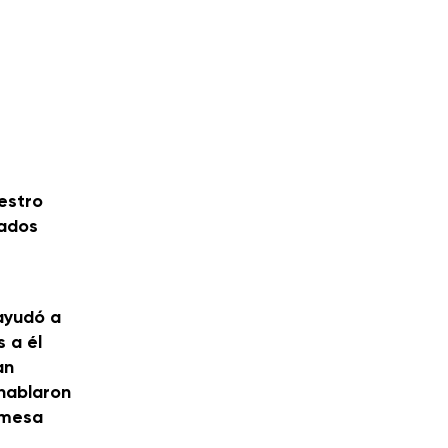
estro
eados
ayudó a
 a él
an
hablaron
a mesa