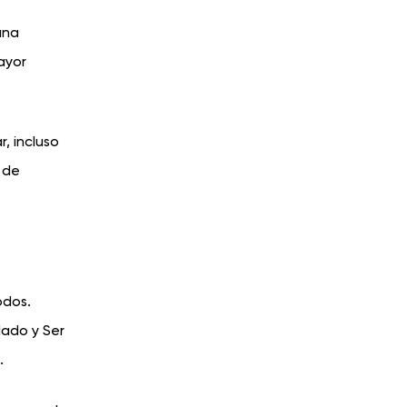
una
ayor
, incluso
 de
odos.
dado y Ser
.