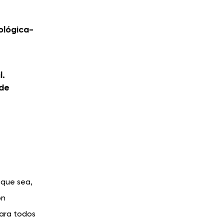
ológica-
l.
ede
 que sea,
on
para todos