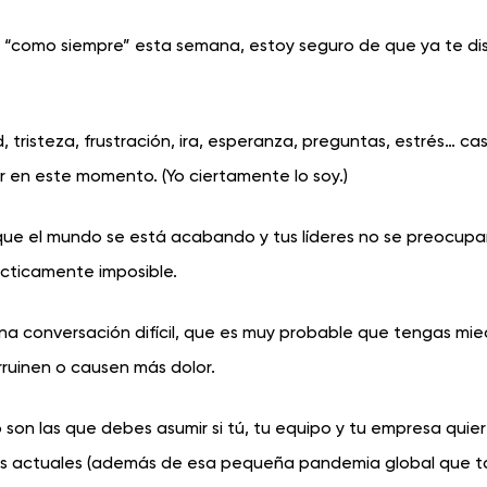
s “como siempre” esta semana, estoy seguro de que ya te di
tristeza, frustración, ira, esperanza, preguntas, estrés… cas
 en este momento. (Yo ciertamente lo soy.)
ue el mundo se está acabando y tus líderes no se preocupan
ácticamente imposible.
a conversación difícil, que es muy probable que tengas mi
rruinen o causen más dolor.
son las que debes asumir si tú, tu equipo y tu empresa quie
ales actuales (además de esa pequeña pandemia global que 