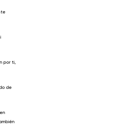
ste
i
 por ti,
edo de
ren
también