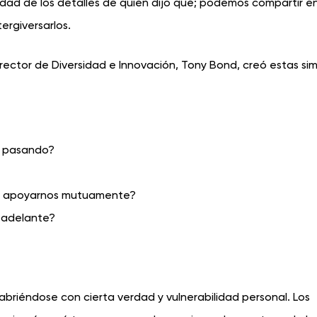
dad de los detalles de quién dijo qué; podemos compartir en
tergiversarlos.
irector de Diversidad e Innovación, Tony Bond, creó estas si
á pasando?
 apoyarnos mutuamente?
 adelante?
abriéndose con cierta verdad y vulnerabilidad personal. Los