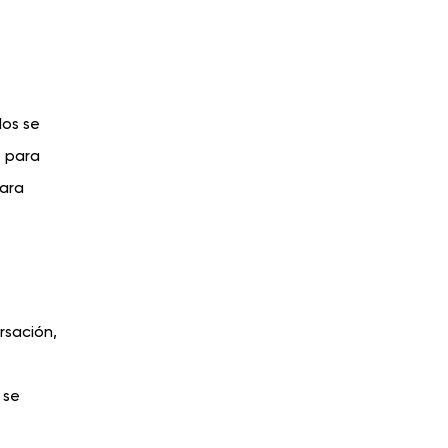
dos se
o para
para
rsación,
 se