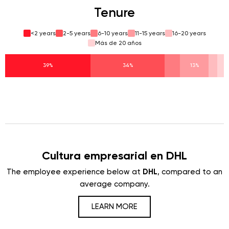
Tenure
<2 years
2-5 years
6-10 years
11-15 years
16-20 years
Más de 20 años
39%
34%
13%
Cultura empresarial en DHL
The employee experience below at
DHL
, compared to an
average company.
LEARN MORE