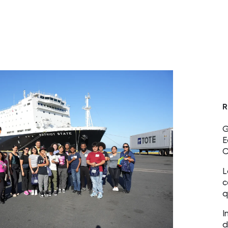
R
G
E
C
L
c
q
I
d