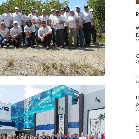
R
W
D
3
C
2
T
1
L
p
2
Ú
2