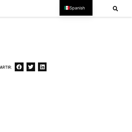
Spanish
English
ARTIR: