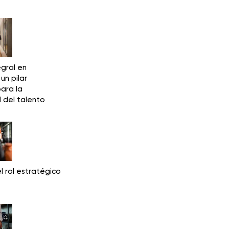
egral en
un pilar
ara la
d del talento
l rol estratégico