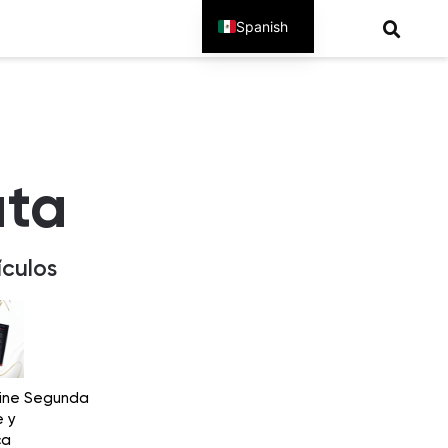
Spanish
English
uta
ículos
ine Segunda
e y
ca