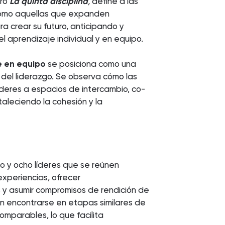
bro
La quinta disciplina
,
define a las
omo aquellas que expanden
 crear su futuro, anticipando y
 aprendizaje individual y en equipo.
e en equipo
se posiciona como una
 del liderazgo. Se observa cómo las
íderes a espacios de intercambio, co-
rtaleciendo la cohesión y la
 y ocho líderes que se reúnen
xperiencias, ofrecer
s y asumir compromisos de rendición de
en encontrarse en etapas similares de
omparables, lo que facilita