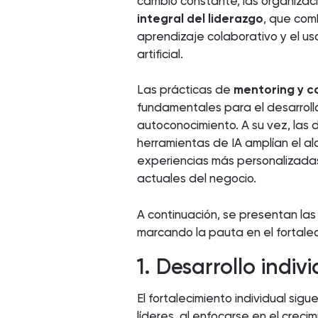
cambio constante, las organiza
integral del liderazgo
, que comb
aprendizaje colaborativo y el us
artificial.
Las prácticas de
mentoring y c
fundamentales para el desarroll
autoconocimiento. A su vez, las d
herramientas de IA amplían el a
experiencias más personalizadas,
actuales del negocio.
A continuación, se presentan la
marcando la pauta en el fortalec
1. Desarrollo indiv
El fortalecimiento individual sig
líderes, al enfocarse en el creci