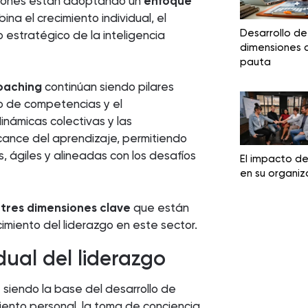
ciones están adoptando un
enfoque
ina el crecimiento individual, el
Desarrollo de 
o estratégico de la inteligencia
dimensiones 
pauta
oaching
continúan siendo pilares
o de competencias y el
inámicas colectivas y las
lcance del aprendizaje, permitiendo
 ágiles y alineadas con los desafíos
El impacto de
en su organiz
s
tres dimensiones clave
que están
imiento del liderazgo en este sector.
idual del liderazgo
ue siendo la base del desarrollo de
miento personal, la toma de conciencia