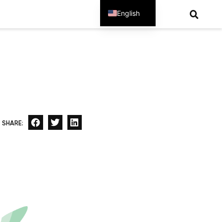
English
Spanish
SHARE: