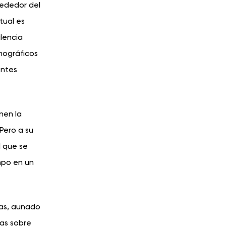
rededor del
tual es
lencia
mográficos
entes
nen la
Pero a su
l que se
mpo en un
cas, aunado
tas sobre