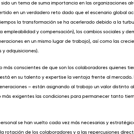
 sido un tema de suma importancia en las organizaciones al
rtido en un verdadero reto dado que el escenario global ac
tiempos la transformación se ha acerlerado debido a la turbu
 empleabilidad y compensación), los cambios sociales y de
eneraciones en un mismo lugar de trabajo), así como las creci
 y adquisiciones).
lto más conscientes de que son los colaboradores quienes tie
está en su talento y expertise la ventaja frente al mercado. 
eneraciones – están asignando al trabajo un valor distinto a
o más exigentes las condiciones para permanecer tanto tie
e personal se han vuelto cada vez más necesarias y estratégi
y la rotación de los colaboradores y a las repercusiones direc