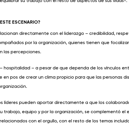
equilibrar su trabajo con el resto de aspectos de sus vidas-.
 ESTE ESCENARIO?
acionan directamente con el liderazgo – credibilidad, respe
acompañados por la organización, quienes tienen que focaliza
n las percepciones.
 – hospitalidad – a pesar de que dependa de los vínculos ent
e en pos de crear un clima propicio para que las personas di
organización.
los líderes pueden aportar directamente a que los colaborad
su trabajo, equipo y por la organización, se complementó el 
relacionados con el orgullo, con el resto de los temas incluid