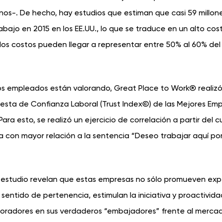
os-. De hecho, hay estudios que estiman que casi 59 millon
jo en 2015 en los EE.UU., lo que se traduce en un alto cost
 los costos pueden llegar a representar entre 50% al 60% del 
 los empleados están valorando, Great Place to Work® realiz
cuesta de Confianza Laboral (Trust Index©) de las Mejores Em
ra esto, se realizó un ejercicio de correlación a partir del c
a con mayor relación a la sentencia “Deseo trabajar aquí por
l estudio revelan que estas empresas no sólo promueven exp
entido de pertenencia, estimulan la iniciativa y proactivida
aboradores en sus verdaderos “embajadores” frente al merca