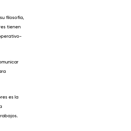
u filosofía,
res tienen
operativo-
comunicar
ara
es es la
a
trabajos.