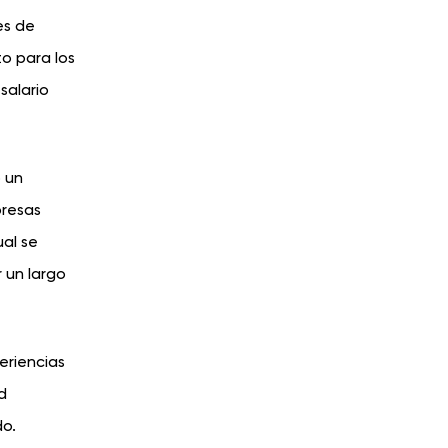
es de
o para los
salario
ó un
presas
ual se
 un largo
eriencias
d
do.