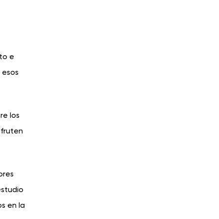
to e
r esos
re los
sfruten
ores
estudio
os en la