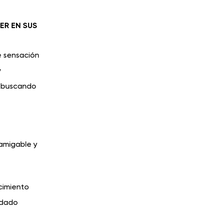
ER EN SUS
e sensación
y
es buscando
amigable y
ocimiento
idado