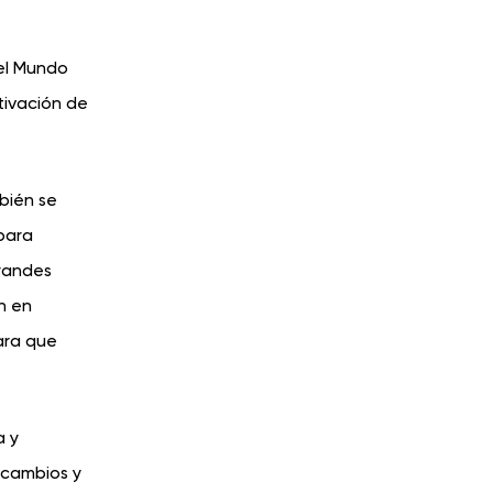
 el Mundo
tivación de
bién se
para
grandes
n en
ara que
a y
 cambios y