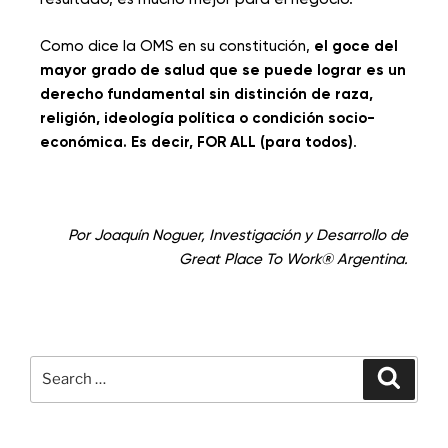
Como dice la OMS en su constitución,
el goce del
mayor grado de salud que se puede lograr es un
derecho fundamental sin distinci
ó
n de raza,
religi
ó
n, ideolog
í
a pol
í
tica o condici
ó
n socio-
económica. Es decir, FOR ALL (para todos)
.
Por Joaquín Noguer, Investigación y Desarrollo de
Great Place To Work® Argentina.